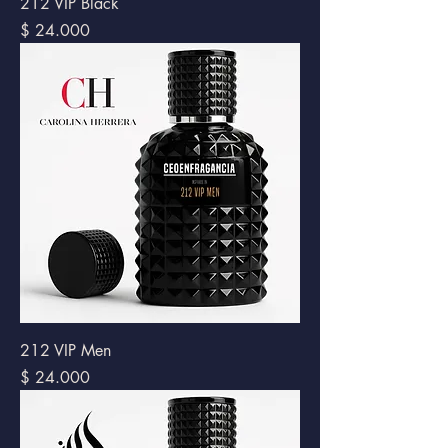
212 VIP Black
Precio
$ 24.000
212 VIP Men
Precio
$ 24.000