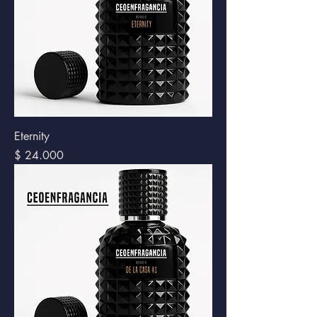
Eternity
Precio
$ 24.000