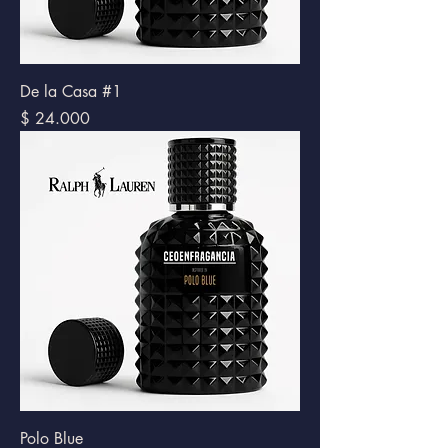
De la Casa #1
Precio
$ 24.000
Polo Blue