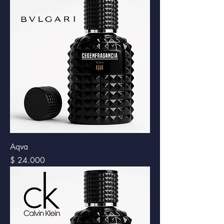
Aqva
Precio
$ 24.000