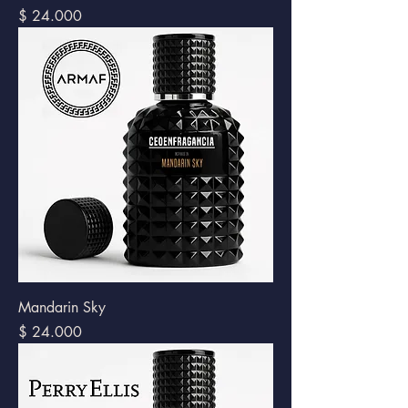
Precio
$ 24.000
Mandarin Sky
Precio
$ 24.000