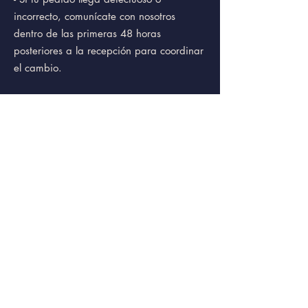
incorrecto, comunícate con nosotros
dentro de las primeras 48 horas
posteriores a la recepción para coordinar
el cambio.
POLITICAS DE LA TIENDA
- Nuestros perfumes son elaborados con
altos estándares de calidad y
seleccionados cuidadosamente para
ofrecer experiencias únicas.
- Los precios pueden cambiar sin previo
aviso.
- Nos reservamos el derecho de rechazar
pedidos en caso de sospecha de fraude o
información incorrecta.